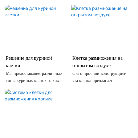
Решение для куриной
Клетка размножения на
клетки
открытом воздухе
Мы предоставляем различные
С его прочной конструкцией
типы куриных клеток, таких
эта клетка предлагает
как четырехворновые куриные
надежную защиту и
клетки, пять дверных куриных
сдерживание для животных
клеток и т. Д.
птицы