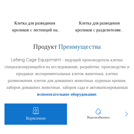
Клетка для разведения
Клетка для разведения
кроликов с лестницей на
кроликов с разделителями
24 позиции. Безопасно и
из стальных пластин для
Продукт
Преимущества
просто.
домашних или мясных
кроликов
Lefeng Cage Equipment - ведущий производитель клетки,
специализирующийся на исследованиях, разработке, производстве и
продажах экспериментальных клеток животных, клетки
размножения, клеток для домашних животных, куриных крошек,
заборов домашних животных, заборов сада и автоматизированных
вспомогательное оборудование.
Водоснабжение
Кормление