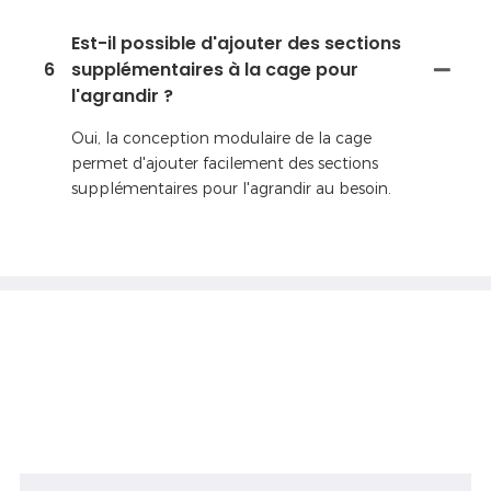
Est-il possible d'ajouter des sections
6
supplémentaires à la cage pour
l'agrandir ?
Oui, la conception modulaire de la cage
permet d'ajouter facilement des sections
supplémentaires pour l'agrandir au besoin.
Ne hésitez pas à
en contact avec nous
Si vous avez des questions sur nos produits ou
services, n'hésitez pas à contacter l'équipe du
service client.