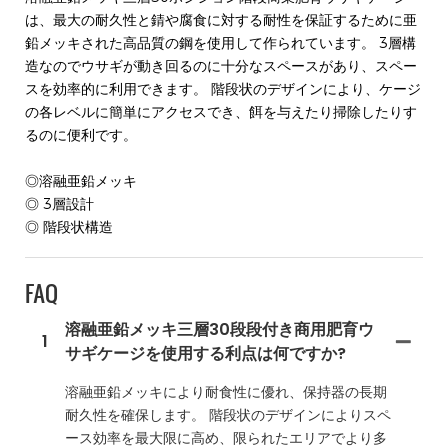
は、最大の耐久性と錆や腐食に対する耐性を保証するために亜
鉛メッキされた高品質の鋼を使用して作られています。 3層構
造なのでウサギが動き回るのに十分なスペースがあり、スペー
スを効率的に利用できます。 階段状のデザインにより、ケージ
の各レベルに簡単にアクセスでき、餌を与えたり掃除したりす
るのに便利です。
◎溶融亜鉛メッキ
◎ 3層設計
◎ 階段状構造
FAQ
溶融亜鉛メッキ三層30段段付き商用肥育ウ
1
サギケージを使用する利点は何ですか?
溶融亜鉛メッキにより耐食性に優れ、保持器の長期
耐久性を確保します。 階段状のデザインによりスペ
ース効率を最大限に高め、限られたエリアでより多