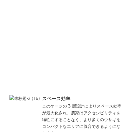
り、
農家
が長
期間
使用
でき
るよ
うに
設計
され
てい
ま
す。
スペース効率
このケージの 3 層設計によりスペース効率
が最大化され、農家はアクセシビリティを
犠牲にすることなく、より多くのウサギを
コンパクトなエリアに収容できるようにな