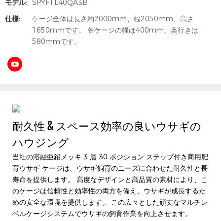
モデル:
SPYFTL40QA3B
仕様:
ケージ全体は長さ約2000mm、幅2050mm、高さ
1650mmです。 各ケージの幅は400mm、奥行きは
580mmです。
耐久性 & スペース効率の良いウサギの
ハウジング
当社の溶融亜鉛メッキ 3 層 30 ポジション ステップ付き商用肥
育ウサギ ケージは、ウサギ飼育のニーズに合わせた耐久性と長
寿命を提供します。 高度なデザインと高品質の素材により、こ
のケージは信頼性と効率性の両方を備え、ウサギが成長するた
めの安全な環境を提供します。 この広々とした頑丈なマルチレ
ベルケージシステムでウサギの飼育作業を向上させます。