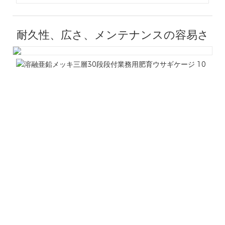
耐久性、広さ、メンテナンスの容易さ
耐
久
性
溶融
亜鉛
メッ
キ 3
層
30
ポジ
ショ
ンの
段付
き商