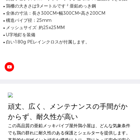
鶏柵の大きさは9メートルです ² 亜鉛めっき鋼
●
全体の寸法：長さ300CM×幅300CM×高さ200CM
●
構造パイプ径：25mm
●
メッシュサイズ: 約25x25MM
●
U字地釘を装備
●
白い180g PEレインクロスが付属します。
●
頑丈、広く、メンテナンスの手間がか
からず、耐久性が高い
この高品質の亜鉛メッキパイプ屋外鶏小屋は、どんな気象条件
でも鶏の群れに耐久性のある保護とシェルターを提供します。