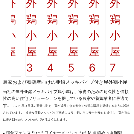
農家および養鶏者向けの亜鉛メッキパイプ付き屋外鶏小屋
当社の屋外亜鉛メッキパイプ鶏小屋は、家禽のための耐久性と信頼
性の高い住宅ソリューションを探している農家や養鶏業者に最適で
す。
この小屋は屋外の要素に耐え、鶏が成長できる安全で快適な環境を提供するように設計
されています。 丈夫な亜鉛メッキパイプ構造により、飼い主に安全と安心を提供し、鶏が自由
に歩き回ったりつついたりできるようにします。
鶏舎フェンス 9 m ² ワイヤーメッシュ 3x3 M 亜鉛めっき鋼製
●