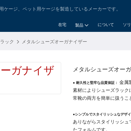
ジ、実験用ケージ、ペット用ケージを製造しているメーカーです。
在宅
について
ソリ
製品
ラック
メタルシューズオーガナイザー
メタルシューズオー
金属
●
耐久性と堅牢な品質保証：
素材によりシューズラック
常靴の両方を簡単に扱うこ
●シンプルでスタイリッシュなデザ
ありながらスタイリッシュ
たフォルムです。