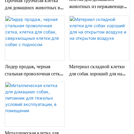
Прочная трубчатая клетка
животных из нержавеющей
для домашних животных во
стали, складная клетка для
всю длину, складная
собак, стальной каркас,
металлическая клетка для
усиленная и утолщенная
собак.
двухдверная металлическая
клетка, прямая продажа с
завода
Лидер продаж, черная
Материал складной клетки
стальная проволочная сетка,
для собак хороший для на
клетка для собак,
открытом воздухе и на
сверхмощные клетки для
открытом воздухе
собак с подносом
Металлическая клетка для