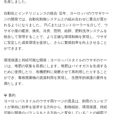
生産しました。
自動化とインテリジェンスの統合: 近年、ヨーロッパのウサギケー
ジの開発では、自動化制御システムとの組み合わせに重点が置か
れるようになりました。 PLCまたはコントローラーを介して、ウ
サギ小屋の暖房、換気、冷房、照明、給餌、肥料洗浄システムを
統合して管理することで、より正確な環境制御を実現し、ウサギ
に安定した成長環境を提供し、さらに繁殖効率を向上させること
ができます。
環境保護と持続可能な開発：ヨーロッパスタイルのウサギのケー
ジは、堆肥の収集を容易にします。堆肥はバイオガスを生成する
ために使用したり、有機肥料に発酵させて再利用したりすること
ができ、養殖廃棄物の資源利用を実現し、生態学的保護の要件を
満たします。
💎 要約
ヨーロッパスタイルのウサギ用ケージの普及は、飼育のコンセプ
トが単純に効率を追求する方向から、動物福祉、環境保護、持続
可能な開発のバランスをとる方向へと変化していることの縮図で