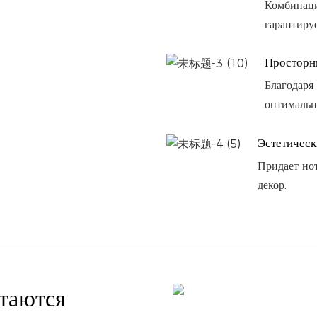
Комбинаци
гарантируе
Просторн
Благодаря
оптимальн
Эстетичес
Придает но
декор.
етаются