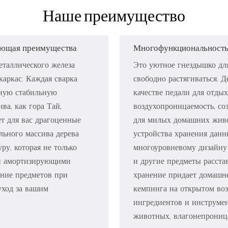
Наше преимущество
ующая преимущества
Многофункциональность 
таллического железа
Это уютное гнездышко дл
аркас. Каждая сварка
свободно растягиваться. Д
нную стабильную
качестве педали для отдых
ва, как гора Тай,
воздухопроницаемость, со
т для вас драгоценные
для милых домашних живот
льного массива дерева
устройства хранения данн
ру, которая не только
многоуровневому дизайну
ми амортизирующими
и другие предметы расста
ение предметов при
хранение придает домашн
уход за вашим
кемпинга на открытом воз
ингредиентов и инструме
животных, влагонепрониц